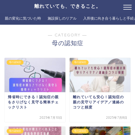
離れていても、できること。
親の変化に気づいた時
施設探しのリアル
入所後に向き合う暮らしと手続
― CATEGORY ―
母の認知症
母の認知症
母の認知症
帰省時にできる！認知症の親
離れていても安心！認知症の
をさりげなく見守る簡単チェ
親の見守りアイデア／連絡の
ックリスト
コツと頻度
2025年7月10日
2025年7月8日
母の認知症
母の認知症