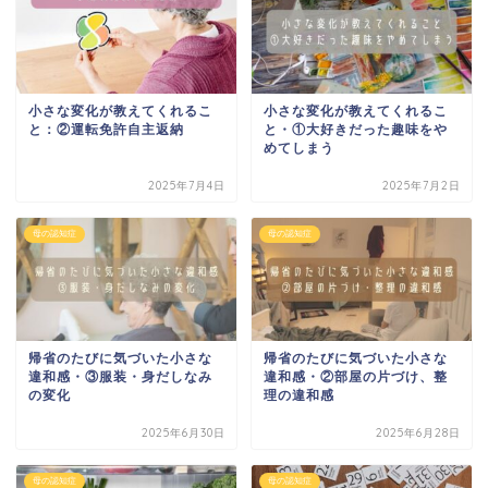
小さな変化が教えてくれるこ
小さな変化が教えてくれるこ
と：②運転免許自主返納
と・①大好きだった趣味をや
めてしまう
2025年7月4日
2025年7月2日
母の認知症
母の認知症
帰省のたびに気づいた小さな
帰省のたびに気づいた小さな
違和感・③服装・身だしなみ
違和感・②部屋の片づけ、整
の変化
理の違和感
2025年6月30日
2025年6月28日
母の認知症
母の認知症