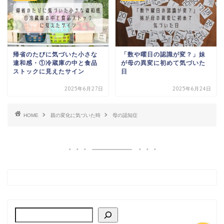
帰省のたびに気づいた小さな
「数や曜日の認識が変？」妹
違和感・①冷蔵庫の中と食品
が母の異変に初めて気づいた
ストックに見えたサイン
日
2025年6月27日
2025年6月24日
親の変化に気づいた時
HOME
親の変化に気づいた時
母の認知症
施設探しのリアル
入所後に向き合う暮らし
と手続き